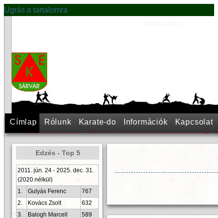
Ugrás a tartalomra
Címlap
Rólunk
Karate-do
Információk
Kapcsolat
SÁRVÁRI SHOTOKAN KARATE 
Edzés - Top 5
2011. jún. 24 - 2025. dec. 31.
(2020.nélkül)
1.
Gulyás Ferenc
767
2.
Kovács Zsolt
632
3.
Balogh Marcell
589