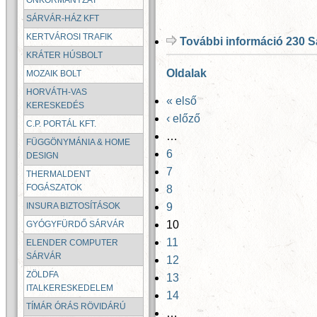
ÖNKORMÁNYZAT
SÁRVÁR-HÁZ KFT
KERTVÁROSI TRAFIK
További információ
230 S
KRÁTER HÚSBOLT
Oldalak
MOZAIK BOLT
HORVÁTH-VAS
« első
KERESKEDÉS
‹ előző
C.P. PORTÁL KFT.
…
FÜGGÖNYMÁNIA & HOME
6
DESIGN
7
THERMALDENT
FOGÁSZATOK
8
9
INSURA BIZTOSÍTÁSOK
10
GYÓGYFÜRDŐ SÁRVÁR
11
ELENDER COMPUTER
SÁRVÁR
12
ZÖLDFA
13
ITALKERESKEDELEM
14
TÍMÁR ÓRÁS RÖVIDÁRÚ
…