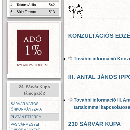
4.
Takács Attila
542
5.
Süle Ferenc
513
KONZULTÁCIÓS EDZ
További információ
Konzu
III. ANTAL JÁNOS 
24. Sárvár Kupa
támogatói:
További információ
III. A
SÁRVÁR VÁROS
tartalommal kapcsolatos
ÖNKORMÁNYZATA
PLATÁN ÉTTEREM
230 SÁRVÁR KUPA
VAS VÁRMEGYEI